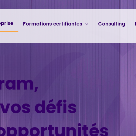
eprise
Formations certifiantes
Consulting
ram,
vos défis
opportunités