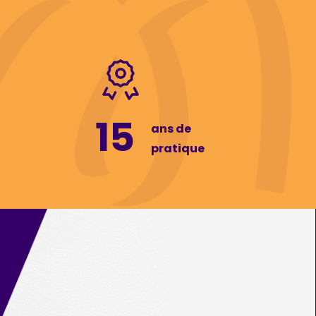
15
ans de
pratique