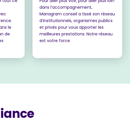
e tout ce
Pour aller plus vite, pour aller plus loin
dans l’accompagnement,
vec
Managram conseil a tissé son réseau
rence.
d’institutionnels, organismes publics
ans le
et privés pour vous apporter les
un de
meilleures prestations. Notre réseau
es
est votre force
fiance