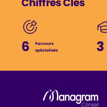
Chiffres Clés
6
3
Parcours
spécialisés