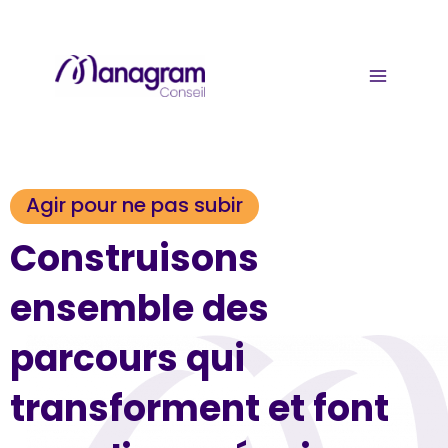
Aller
au
MAIN 
contenu
Agir pour ne pas subir
Construisons
ensemble des
parcours qui
transforment et font