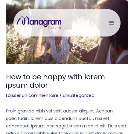
Aller
au
MAIN 
contenu
How to be happy with lorem
ipsum dolor
Laisser un commentaire
/
Uncategorized
Proin gravida nibh vel velit auctor aliquet. Aenean
sollicitudin, lorem quis bibendum auctor, nisi elit
consequat ipsum, nec sagittis sem nibh id elit. Duis sed
odio sit amet nibh vulputate cursus a sit amet mauris.